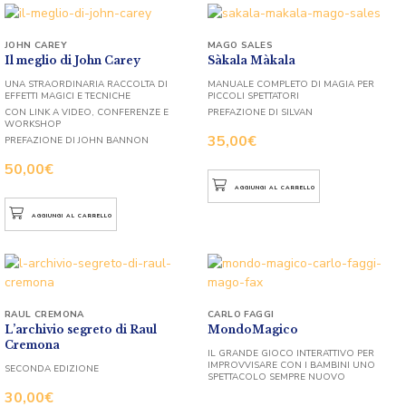
JOHN CAREY
MAGO SALES
Il meglio di John Carey
Sàkala Màkala
UNA STRAORDINARIA RACCOLTA DI
MANUALE COMPLETO DI MAGIA PER
EFFETTI MAGICI E TECNICHE
PICCOLI SPETTATORI
CON LINK A VIDEO, CONFERENZE E
PREFAZIONE DI SILVAN
WORKSHOP
35,00
€
PREFAZIONE DI JOHN BANNON
50,00
€
AGGIUNGI AL CARRELLO
AGGIUNGI AL CARRELLO
RAUL CREMONA
CARLO FAGGI
L’archivio segreto di Raul
MondoMagico
Cremona
IL GRANDE GIOCO INTERATTIVO PER
IMPROVVISARE CON I BAMBINI UNO
SECONDA EDIZIONE
SPETTACOLO SEMPRE NUOVO
30,00
€