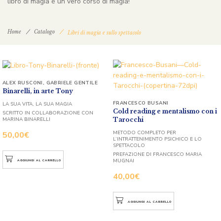
libro di magia è un vero corso di magia!
Home
Catalogo
Libri di magia e sullo spettacolo
ALEX RUSCONI
,
GABRIELE GENTILE
Binarelli, in arte Tony
FRANCESCO BUSANI
LA SUA VITA, LA SUA MAGIA
Cold reading e mentalismo con i
SCRITTO IN COLLABORAZIONE CON
Tarocchi
MARINA BINARELLI
METODO COMPLETO PER
50,00
€
L’INTRATTENIMENTO PSICHICO E LO
SPETTACOLO
PREFAZIONE DI FRANCESCO MARIA
MUGNAI
AGGIUNGI AL CARRELLO
40,00
€
AGGIUNGI AL CARRELLO