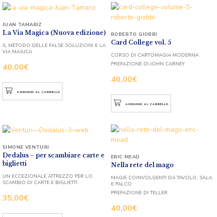
JUAN TAMARIZ
La Via Magica (Nuova edizione)
ROBERTO GIOBBI
Card College vol. 5
IL METODO DELLE FALSE SOLUZIONI E LA
VIA MAGICA
CORSO DI CARTOMAGIA MODERNA
PREFAZIONE DI JOHN CARNEY
40,00
€
40,00
€
AGGIUNGI AL CARRELLO
AGGIUNGI AL CARRELLO
SIMONE VENTURI
Dedalus – per scambiare carte e
ERIC MEAD
biglietti
Nella rete del mago
UN ECCEZIONALE ATTREZZO PER LO
MAGIE COINVOLGENTI DA TAVOLO, SALA
SCAMBIO DI CARTE E BIGLIETTI
E PALCO
PREFAZIONE DI TELLER
35,00
€
40,00
€