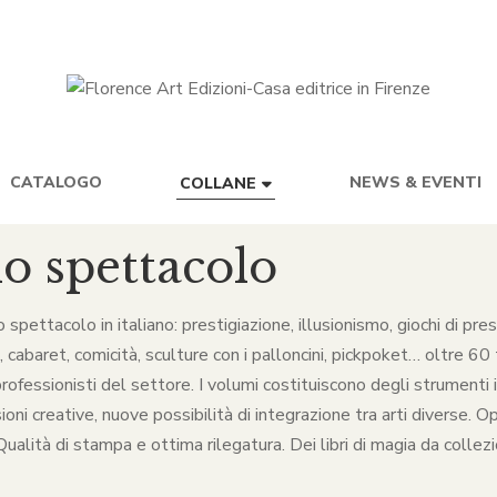
CATALOGO
NEWS & EVENTI
COLLANE
lo spettacolo
lo spettacolo in italiano: prestigiazione, illusionismo, giochi di p
baret, comicità, sculture con i palloncini, pickpoket… oltre 60 ti
rofessionisti del settore. I volumi costituiscono degli strumenti in
ni creative, nuove possibilità di integrazione tra arti diverse. O
alità di stampa e ottima rilegatura. Dei libri di magia da collezio