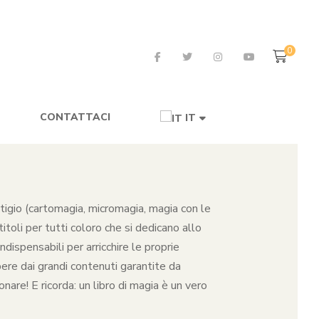
0
CONTATTACI
IT
restigio (cartomagia, micromagia, magia con le
toli per tutti coloro che si dedicano allo
dispensabili per arricchire le proprie
pere dai grandi contenuti garantite da
nare! E ricorda: un libro di magia è un vero