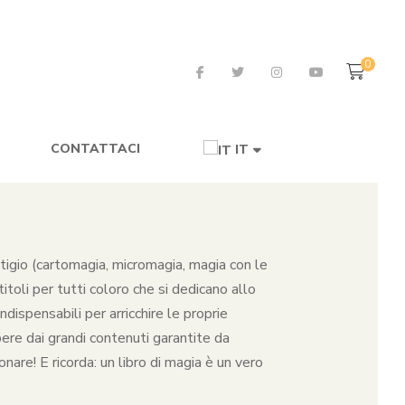
0
CONTATTACI
IT
restigio (cartomagia, micromagia, magia con le
toli per tutti coloro che si dedicano allo
dispensabili per arricchire le proprie
pere dai grandi contenuti garantite da
nare! E ricorda: un libro di magia è un vero