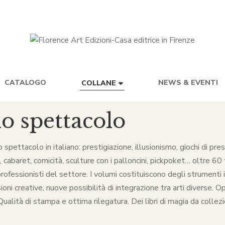
CATALOGO
NEWS & EVENTI
COLLANE
lo spettacolo
lo spettacolo in italiano: prestigiazione, illusionismo, giochi di p
baret, comicità, sculture con i palloncini, pickpoket… oltre 60 ti
rofessionisti del settore. I volumi costituiscono degli strumenti in
ni creative, nuove possibilità di integrazione tra arti diverse. O
alità di stampa e ottima rilegatura. Dei libri di magia da collezio