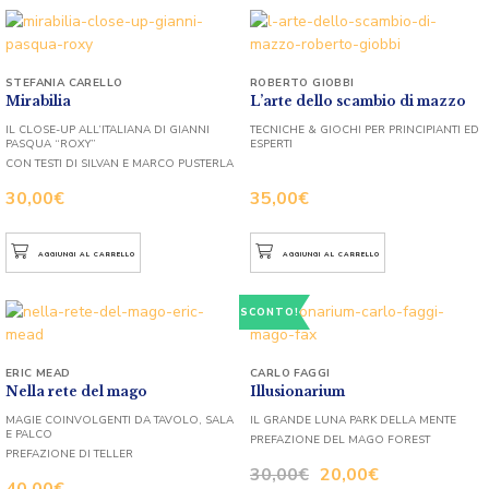
STEFANIA CARELLO
ROBERTO GIOBBI
Mirabilia
L’arte dello scambio di mazzo
IL CLOSE-UP ALL’ITALIANA DI GIANNI
TECNICHE & GIOCHI PER PRINCIPIANTI ED
PASQUA “ROXY”
ESPERTI
CON TESTI DI SILVAN E MARCO PUSTERLA
30,00
€
35,00
€
AGGIUNGI AL CARRELLO
AGGIUNGI AL CARRELLO
SCONTO!
ERIC MEAD
CARLO FAGGI
Nella rete del mago
Illusionarium
MAGIE COINVOLGENTI DA TAVOLO, SALA
IL GRANDE LUNA PARK DELLA MENTE
E PALCO
PREFAZIONE DEL MAGO FOREST
PREFAZIONE DI TELLER
30,00
€
20,00
€
40,00
€