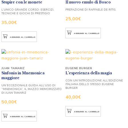
Stupire con le monete
Il nuovo emulo di Bosco
L’UNICO GRANDE CORSO: ESERCIZI,
PREFAZIONE DI RAFFAELE DE RITIS
TECNICHE E GIOCHI DI PRESTIGIO
25,00
€
35,00
€
AGGIUNGI AL CARRELLO
AGGIUNGI AL CARRELLO
JUAN TAMARIZ
EUGENE BURGER
Sinfonia in Mnemonica
L’esperienza della magia
maggiore
CON UN’INTRODUZIONE ALL’EDIZIONE
ITALIANA DELLO STESSO EUGENE
UN’ECCEZIONALE GUIDA ALL’USO DI
BURGER
“MNEMONICA”, IL MAZZO MEMORIZZATO
DI JUAN TAMARIZ
40,00
€
50,00
€
AGGIUNGI AL CARRELLO
AGGIUNGI AL CARRELLO