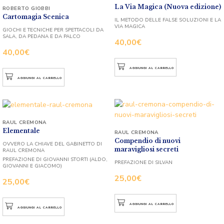
La Via Magica (Nuova edizione)
ROBERTO GIOBBI
Cartomagia Scenica
IL METODO DELLE FALSE SOLUZIONI E LA
VIA MAGICA
GIOCHI E TECNICHE PER SPETTACOLI DA
SALA, DA PEDANA E DA PALCO
40,00
€
40,00
€
AGGIUNGI AL CARRELLO
AGGIUNGI AL CARRELLO
RAUL CREMONA
Elementale
RAUL CREMONA
Compendio di nuovi
OVVERO LA CHIAVE DEL GABINETTO DI
maravigliosi secreti
RAUL CREMONA
PREFAZIONE DI GIOVANNI STORTI (ALDO,
PREFAZIONE DI SILVAN
GIOVANNI E GIACOMO)
25,00
€
25,00
€
AGGIUNGI AL CARRELLO
AGGIUNGI AL CARRELLO