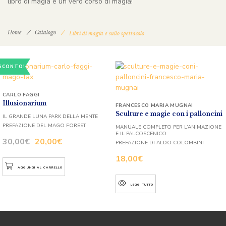
libro di magia è un vero corso di magia!
Home
Catalogo
Libri di magia e sullo spettacolo
SCONTO!
CARLO FAGGI
Illusionarium
FRANCESCO MARIA MUGNAI
Sculture e magie con i palloncini
IL GRANDE LUNA PARK DELLA MENTE
PREFAZIONE DEL MAGO FOREST
MANUALE COMPLETO PER L’ANIMAZIONE
E IL PALCOSCENICO
30,00
€
20,00
€
PREFAZIONE DI ALDO COLOMBINI
18,00
€
AGGIUNGI AL CARRELLO
LEGGI TUTTO