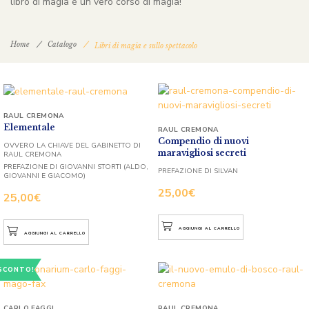
libro di magia è un vero corso di magia!
Home
Catalogo
Libri di magia e sullo spettacolo
RAUL CREMONA
Elementale
RAUL CREMONA
Compendio di nuovi
OVVERO LA CHIAVE DEL GABINETTO DI
maravigliosi secreti
RAUL CREMONA
PREFAZIONE DI GIOVANNI STORTI (ALDO,
PREFAZIONE DI SILVAN
GIOVANNI E GIACOMO)
25,00
€
25,00
€
AGGIUNGI AL CARRELLO
AGGIUNGI AL CARRELLO
SCONTO!
CARLO FAGGI
RAUL CREMONA