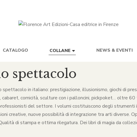
CATALOGO
NEWS & EVENTI
COLLANE
lo spettacolo
lo spettacolo in italiano: prestigiazione, illusionismo, giochi di p
baret, comicità, sculture con i palloncini, pickpoket… oltre 60 ti
rofessionisti del settore. I volumi costituiscono degli strumenti in
ni creative, nuove possibilità di integrazione tra arti diverse. O
alità di stampa e ottima rilegatura. Dei libri di magia da collezio