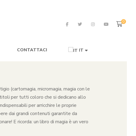
0
CONTATTACI
IT
restigio (cartomagia, micromagia, magia con le
toli per tutti coloro che si dedicano allo
dispensabili per arricchire le proprie
pere dai grandi contenuti garantite da
nare! E ricorda: un libro di magia è un vero