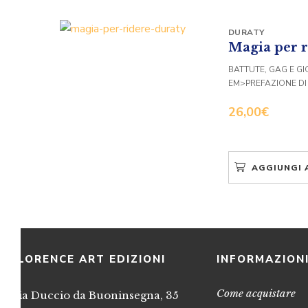
DURATY
Magia per r
BATTUTE, GAG E GI
EM>PREFAZIONE D
26,00
€
AGGIUNGI 
FLORENCE ART EDIZIONI
INFORMAZION
Come acquistare
Via Duccio da Buoninsegna, 35