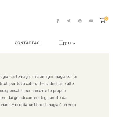
0
CONTATTACI
IT
restigio (cartomagia, micromagia, magia con le
toli per tutti coloro che si dedicano allo
dispensabili per arricchire le proprie
pere dai grandi contenuti garantite da
nare! E ricorda: un libro di magia è un vero