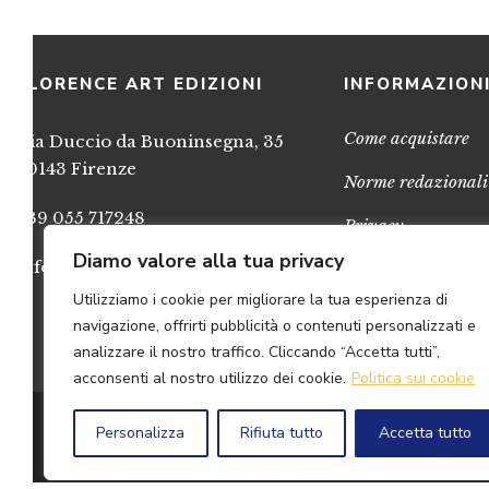
FLORENCE ART EDIZIONI
INFORMAZION
Come acquistare
Via Duccio da Buoninsegna, 35
50143 Firenze
Norme redazionali
+39 055 717248
Privacy
Diamo valore alla tua privacy
info@FlorenceArtEdizioni.com
Cookies
Utilizziamo i cookie per migliorare la tua esperienza di
Credits
navigazione, offrirti pubblicità o contenuti personalizzati e
analizzare il nostro traffico. Cliccando “Accetta tutti”,
acconsenti al nostro utilizzo dei cookie.
Politica sui cookie
© 2
Personalizza
Rifiuta tutto
Accetta tutto