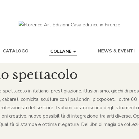
CATALOGO
NEWS & EVENTI
COLLANE
lo spettacolo
lo spettacolo in italiano: prestigiazione, illusionismo, giochi di p
baret, comicità, sculture con i palloncini, pickpoket… oltre 60 ti
rofessionisti del settore. I volumi costituiscono degli strumenti in
ni creative, nuove possibilità di integrazione tra arti diverse. O
alità di stampa e ottima rilegatura. Dei libri di magia da collezio