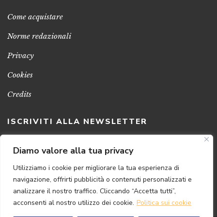
Come acquistare
Norme redazionali
Privacy
Cookies
Credits
ISCRIVITI ALLA NEWSLETTER
Clicca sul pulsante per ricevere le nostre ultime novità,
Diamo valore alla tua privacy
notizie e promozioni
Utilizziamo i cookie per migliorare la tua esperienza di
navigazione, offrirti pubblicità o contenuti personalizzati e
ISCRIVITI ADESSO
analizzare il nostro traffico. Cliccando “Accetta tutti”,
acconsenti al nostro utilizzo dei cookie.
Politica sui cookie