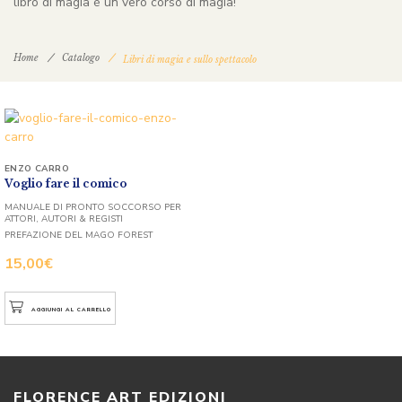
libro di magia è un vero corso di magia!
Home
Catalogo
Libri di magia e sullo spettacolo
ENZO CARRO
Voglio fare il comico
MANUALE DI PRONTO SOCCORSO PER
ATTORI, AUTORI & REGISTI
PREFAZIONE DEL MAGO FOREST
15,00
€
AGGIUNGI AL CARRELLO
FLORENCE ART EDIZIONI