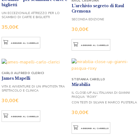
RAUL CREMONA
biglietti
L’archivio segreto di Raul
Cremona
UN ECCEZIONALE ATTREZZO PER LO
SCAMBIO DI CARTE E BIGLIETTI
SECONDA EDIZIONE
35,00
€
30,00
€
AGGIUNGI AL CARRELLO
AGGIUNGI AL CARRELLO
CARLO ALFREDO CLERICI
James Mapelli
STEFANIA CARELLO
Mirabilia
VITA E AVVENTURE DI UN IPNOTISTA TRA
SPETTACOLO E CLINICA
IL CLOSE-UP ALL’ITALIANA DI GIANNI
PASQUA “ROXY”
30,00
€
CON TESTI DI SILVAN E MARCO PUSTERLA
30,00
€
AGGIUNGI AL CARRELLO
AGGIUNGI AL CARRELLO