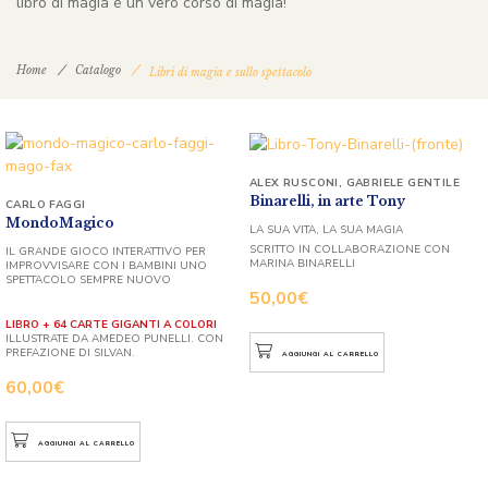
libro di magia è un vero corso di magia!
Home
Catalogo
Libri di magia e sullo spettacolo
ALEX RUSCONI
,
GABRIELE GENTILE
Binarelli, in arte Tony
CARLO FAGGI
MondoMagico
LA SUA VITA, LA SUA MAGIA
SCRITTO IN COLLABORAZIONE CON
IL GRANDE GIOCO INTERATTIVO PER
MARINA BINARELLI
IMPROVVISARE CON I BAMBINI UNO
SPETTACOLO SEMPRE NUOVO
50,00
€
LIBRO + 64 CARTE GIGANTI A COLORI
ILLUSTRATE DA AMEDEO PUNELLI. CON
PREFAZIONE DI SILVAN.
AGGIUNGI AL CARRELLO
60,00
€
AGGIUNGI AL CARRELLO