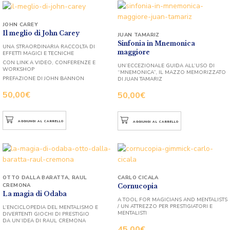
JOHN CAREY
Il meglio di John Carey
JUAN TAMARIZ
Sinfonia in Mnemonica
UNA STRAORDINARIA RACCOLTA DI
maggiore
EFFETTI MAGICI E TECNICHE
CON LINK A VIDEO, CONFERENZE E
UN’ECCEZIONALE GUIDA ALL’USO DI
WORKSHOP
“MNEMONICA”, IL MAZZO MEMORIZZATO
PREFAZIONE DI JOHN BANNON
DI JUAN TAMARIZ
50,00
€
50,00
€
AGGIUNGI AL CARRELLO
AGGIUNGI AL CARRELLO
OTTO DALLA BARATTA
,
RAUL
CARLO CICALA
CREMONA
Cornucopia
La magia di Odaba
A TOOL FOR MAGICIANS AND MENTALISTS
/ UN ATTREZZO PER PRESTIGIATORI E
L’ENCICLOPEDIA DEL MENTALISMO E
MENTALISTI
DIVERTENTI GIOCHI DI PRESTIGIO
DA UN’IDEA DI RAUL CREMONA
45,00
€