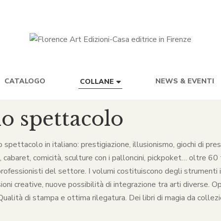
CATALOGO
NEWS & EVENTI
COLLANE
lo spettacolo
lo spettacolo in italiano: prestigiazione, illusionismo, giochi di p
baret, comicità, sculture con i palloncini, pickpoket… oltre 60 ti
rofessionisti del settore. I volumi costituiscono degli strumenti in
ni creative, nuove possibilità di integrazione tra arti diverse. O
alità di stampa e ottima rilegatura. Dei libri di magia da collezio