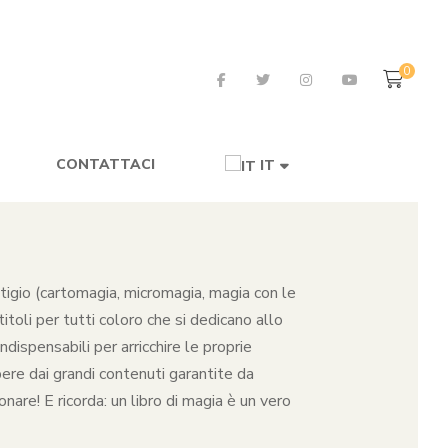
0
CONTATTACI
IT
restigio (cartomagia, micromagia, magia con le
toli per tutti coloro che si dedicano allo
dispensabili per arricchire le proprie
pere dai grandi contenuti garantite da
nare! E ricorda: un libro di magia è un vero