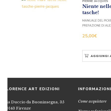
PIERRE JACQUES
Niente nell
tasche!
MANUALE DEL PICK
PREFAZIONE DI AL
25,00
€
AGGIUNGI 
FLORENCE ART EDIZIONI
INFORMAZION
Come acquistare
Via Duccio da Buoninsegna, 35
50143 Firenze