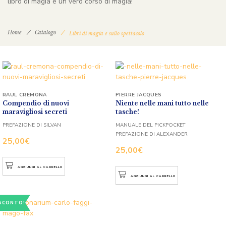
libro di magia è un vero corso di magia!
Home
Catalogo
Libri di magia e sullo spettacolo
RAUL CREMONA
PIERRE JACQUES
Compendio di nuovi
Niente nelle mani tutto nelle
maravigliosi secreti
tasche!
PREFAZIONE DI SILVAN
MANUALE DEL PICKPOCKET
PREFAZIONE DI ALEXANDER
25,00
€
25,00
€
AGGIUNGI AL CARRELLO
AGGIUNGI AL CARRELLO
SCONTO!