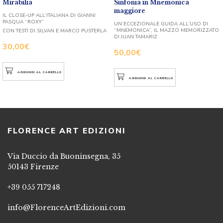
Mirabilia
Sinfonia in Mnemonica
maggiore
IL CLOSE-UP ALL’ITALIANA DI GIANNI
PASQUA “ROXY”
UN’ECCEZIONALE GUIDA ALL’USO DI
“MNEMONICA”, IL MAZZO MEMORIZZATO
CON TESTI DI SILVAN E MARCO PUSTERLA
DI JUAN TAMARIZ
30,00
€
50,00
€
AGGIUNGI AL CARRELLO
AGGIUNGI AL CARRELLO
FLORENCE ART EDIZIONI
Via Duccio da Buoninsegna, 35
50143 Firenze
+39 055 717248
info@FlorenceArtEdizioni.com