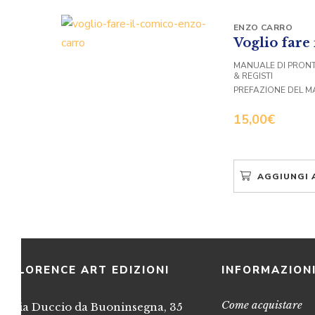
ENZO CARRO
Voglio fare
MANUALE DI PRONT
& REGISTI
PREFAZIONE DEL 
15,00
€
AGGIUNGI 
FLORENCE ART EDIZIONI
INFORMAZION
Come acquistare
Via Duccio da Buoninsegna, 35