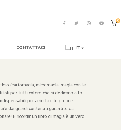
0
CONTATTACI
IT
restigio (cartomagia, micromagia, magia con le
toli per tutti coloro che si dedicano allo
dispensabili per arricchire le proprie
pere dai grandi contenuti garantite da
nare! E ricorda: un libro di magia è un vero