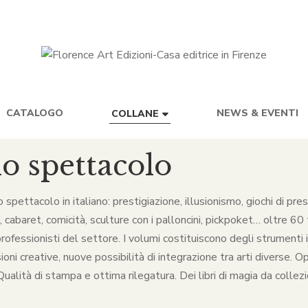
CATALOGO
NEWS & EVENTI
COLLANE
lo spettacolo
lo spettacolo in italiano: prestigiazione, illusionismo, giochi di p
baret, comicità, sculture con i palloncini, pickpoket… oltre 60 ti
rofessionisti del settore. I volumi costituiscono degli strumenti in
ni creative, nuove possibilità di integrazione tra arti diverse. O
alità di stampa e ottima rilegatura. Dei libri di magia da collezio