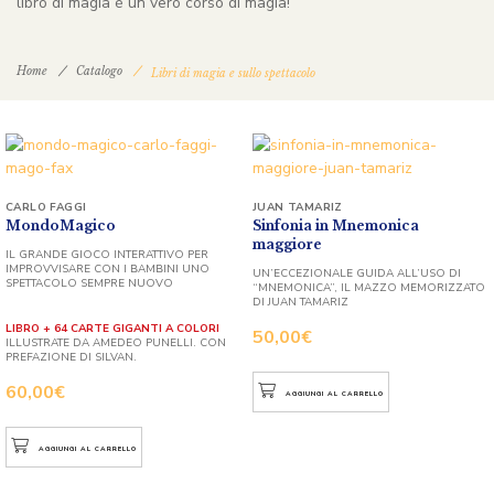
libro di magia è un vero corso di magia!
Home
Catalogo
Libri di magia e sullo spettacolo
CARLO FAGGI
JUAN TAMARIZ
MondoMagico
Sinfonia in Mnemonica
maggiore
IL GRANDE GIOCO INTERATTIVO PER
IMPROVVISARE CON I BAMBINI UNO
UN’ECCEZIONALE GUIDA ALL’USO DI
SPETTACOLO SEMPRE NUOVO
“MNEMONICA”, IL MAZZO MEMORIZZATO
DI JUAN TAMARIZ
LIBRO + 64 CARTE GIGANTI A COLORI
50,00
€
ILLUSTRATE DA AMEDEO PUNELLI. CON
PREFAZIONE DI SILVAN.
60,00
€
AGGIUNGI AL CARRELLO
AGGIUNGI AL CARRELLO