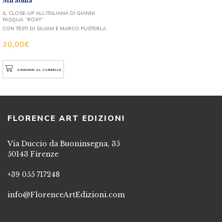
Mirabilia
IL CLOSE-UP ALL’ITALIANA DI GIANNI
PASQUA “ROXY”
CON TESTI DI SILVAN E MARCO PUSTERLA
30,00
€
AGGIUNGI AL CARRELLO
FLORENCE ART EDIZIONI
Via Duccio da Buoninsegna, 35
50143 Firenze
+39 055 717248
info@FlorenceArtEdizioni.com