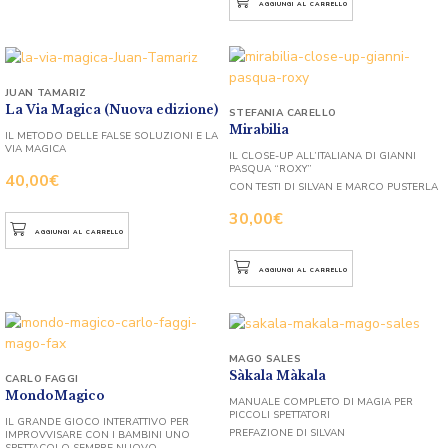
AGGIUNGI AL CARRELLO
JUAN TAMARIZ
La Via Magica (Nuova edizione)
STEFANIA CARELLO
Mirabilia
IL METODO DELLE FALSE SOLUZIONI E LA
VIA MAGICA
IL CLOSE-UP ALL’ITALIANA DI GIANNI
PASQUA “ROXY”
40,00
€
CON TESTI DI SILVAN E MARCO PUSTERLA
30,00
€
AGGIUNGI AL CARRELLO
AGGIUNGI AL CARRELLO
MAGO SALES
Sàkala Màkala
CARLO FAGGI
MondoMagico
MANUALE COMPLETO DI MAGIA PER
PICCOLI SPETTATORI
IL GRANDE GIOCO INTERATTIVO PER
PREFAZIONE DI SILVAN
IMPROVVISARE CON I BAMBINI UNO
SPETTACOLO SEMPRE NUOVO