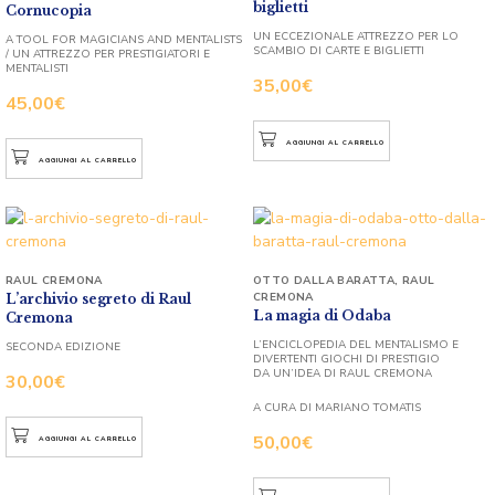
biglietti
Cornucopia
UN ECCEZIONALE ATTREZZO PER LO
A TOOL FOR MAGICIANS AND MENTALISTS
SCAMBIO DI CARTE E BIGLIETTI
/ UN ATTREZZO PER PRESTIGIATORI E
MENTALISTI
35,00
€
45,00
€
AGGIUNGI AL CARRELLO
AGGIUNGI AL CARRELLO
RAUL CREMONA
OTTO DALLA BARATTA
,
RAUL
CREMONA
L’archivio segreto di Raul
La magia di Odaba
Cremona
L’ENCICLOPEDIA DEL MENTALISMO E
SECONDA EDIZIONE
DIVERTENTI GIOCHI DI PRESTIGIO
DA UN’IDEA DI RAUL CREMONA
30,00
€
A CURA DI MARIANO TOMATIS
50,00
€
AGGIUNGI AL CARRELLO