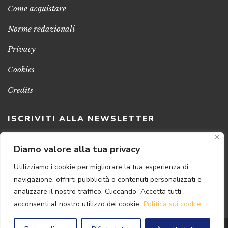
Come acquistare
Norme redazionali
Privacy
Cookies
Credits
ISCRIVITI ALLA NEWSLETTER
Clicca sul pulsante per ricevere le nostre ultime novità,
Diamo valore alla tua privacy
notizie e promozioni
Utilizziamo i cookie per migliorare la tua esperienza di
navigazione, offrirti pubblicità o contenuti personalizzati e
ISCRIVITI ADESSO
analizzare il nostro traffico. Cliccando “Accetta tutti”,
acconsenti al nostro utilizzo dei cookie.
Politica sui cookie