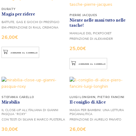
DURATY
Magia per ridere
PIERRE JACQUES
Niente nelle mani tutto nelle
BATTUTE, GAG E GIOCHI DI PRESTIGIO
tasche!
EM>PREFAZIONE DI RAUL CREMONA
MANUALE DEL PICKPOCKET
26,00
€
PREFAZIONE DI ALEXANDER
25,00
€
AGGIUNGI AL CARRELLO
AGGIUNGI AL CARRELLO
STEFANIA CARELLO
LUIGI LONGHIN
,
PIETRO FANCINI
Mirabilia
Il coniglio di Alice
IL CLOSE-UP ALL’ITALIANA DI GIANNI
MAGIA PER BAMBINI: UNA LETTURA
PASQUA “ROXY”
PSICANALITICA
CON TESTI DI SILVAN E MARCO PUSTERLA
PREFAZIONE DI AURELIO PAVIATO
30,00
€
26,00
€