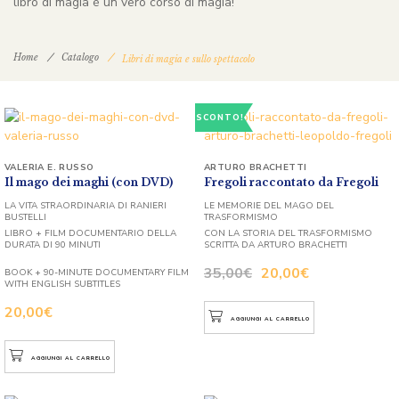
libro di magia è un vero corso di magia!
Home
Catalogo
Libri di magia e sullo spettacolo
SCONTO!
VALERIA E. RUSSO
ARTURO BRACHETTI
Il mago dei maghi (con DVD)
Fregoli raccontato da Fregoli
LA VITA STRAORDINARIA DI RANIERI
LE MEMORIE DEL MAGO DEL
BUSTELLI
TRASFORMISMO
LIBRO + FILM DOCUMENTARIO DELLA
CON LA STORIA DEL TRASFORMISMO
DURATA DI 90 MINUTI
SCRITTA DA ARTURO BRACHETTI
35,00
€
20,00
€
BOOK + 90-MINUTE DOCUMENTARY FILM
WITH ENGLISH SUBTITLES
20,00
€
AGGIUNGI AL CARRELLO
AGGIUNGI AL CARRELLO