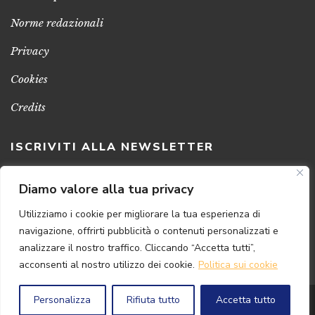
Norme redazionali
Privacy
Cookies
Credits
ISCRIVITI ALLA NEWSLETTER
Clicca sul pulsante per ricevere le nostre ultime novità,
Diamo valore alla tua privacy
notizie e promozioni
Utilizziamo i cookie per migliorare la tua esperienza di
navigazione, offrirti pubblicità o contenuti personalizzati e
ISCRIVITI ADESSO
analizzare il nostro traffico. Cliccando “Accetta tutti”,
acconsenti al nostro utilizzo dei cookie.
Politica sui cookie
Personalizza
Rifiuta tutto
Accetta tutto
© 2024 Florence
Art
Edizioni | P.IVA 04813630482
Powered by
{SP} Digital & Consulting