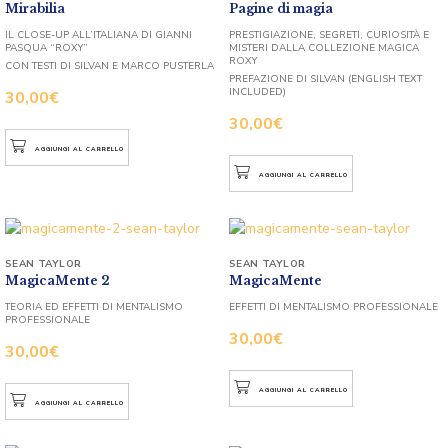
Mirabilia
Pagine di magia
IL CLOSE-UP ALL’ITALIANA DI GIANNI
PRESTIGIAZIONE, SEGRETI, CURIOSITÀ E
PASQUA “ROXY”
MISTERI DALLA COLLEZIONE MAGICA
ROXY
CON TESTI DI SILVAN E MARCO PUSTERLA
PREFAZIONE DI SILVAN (ENGLISH TEXT
INCLUDED)
30,00
€
30,00
€
AGGIUNGI AL CARRELLO
AGGIUNGI AL CARRELLO
SEAN TAYLOR
SEAN TAYLOR
MagicaMente 2
MagicaMente
TEORIA ED EFFETTI DI MENTALISMO
EFFETTI DI MENTALISMO PROFESSIONALE
PROFESSIONALE
30,00
€
30,00
€
AGGIUNGI AL CARRELLO
AGGIUNGI AL CARRELLO