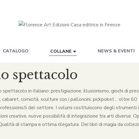
CATALOGO
NEWS & EVENTI
COLLANE
lo spettacolo
lo spettacolo in italiano: prestigiazione, illusionismo, giochi di p
baret, comicità, sculture con i palloncini, pickpoket… oltre 60 ti
rofessionisti del settore. I volumi costituiscono degli strumenti in
ni creative, nuove possibilità di integrazione tra arti diverse. O
alità di stampa e ottima rilegatura. Dei libri di magia da collezio