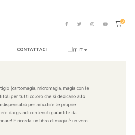
0
CONTATTACI
IT
restigio (cartomagia, micromagia, magia con le
toli per tutti coloro che si dedicano allo
dispensabili per arricchire le proprie
pere dai grandi contenuti garantite da
nare! E ricorda: un libro di magia è un vero