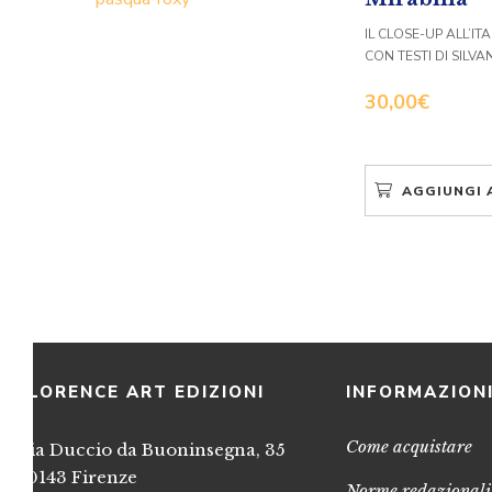
IL CLOSE-UP ALL’I
CON TESTI DI SILV
30,00
€
AGGIUNGI 
FLORENCE ART EDIZIONI
INFORMAZION
Come acquistare
Via Duccio da Buoninsegna, 35
50143 Firenze
Norme redazionali