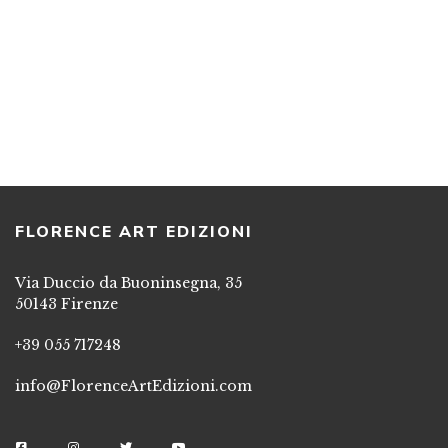
PSICANALITICA
/ UN ATTREZZO PER PRESTIGIATORI E
MENTALISTI
PREFAZIONE DI AURELIO PAVIATO
45,00
€
26,00
€
AGGIUNGI AL CARRELLO
LEGGI TUTTO
FLORENCE ART EDIZIONI
Via Duccio da Buoninsegna, 35
50143 Firenze
+39 055 717248
info@FlorenceArtEdizioni.com