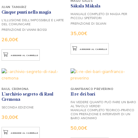
MAGO SALES
Sàkala Màkala
JUAN TAMARIZ
Cinque punti nella magia
MANUALE COMPLETO DI MAGIA PER
PICCOLI SPETTATORI
L’ILLUSIONE DELL’IMPOSSIBILE E L’ARTE
PREFAZIONE DI SILVAN
DEL COMUNICARE
PREFAZIONE DI VANNI BOSSI
35,00
€
26,00
€
AGGIUNGI AL CARRELLO
AGGIUNGI AL CARRELLO
RAUL CREMONA
GIANFRANCO PREVERINO
L’archivio segreto di Raul
Il re dei bari
Cremona
FAI VEDERE QUANTO PUÒ FARE UN BARO
AL TAVOLO VERDE!
SECONDA EDIZIONE
MANUALE COMPLETO TEORICO-PRATICO
CON PREFAZIONE E INTERVENTI DI UN
30,00
€
BARO ANONIMO
50,00
€
AGGIUNGI AL CARRELLO