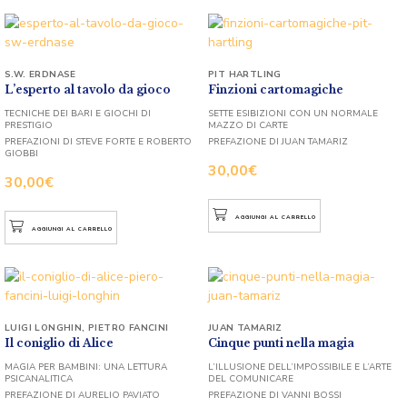
S.W. ERDNASE
PIT HARTLING
L’esperto al tavolo da gioco
Finzioni cartomagiche
TECNICHE DEI BARI E GIOCHI DI
SETTE ESIBIZIONI CON UN NORMALE
PRESTIGIO
MAZZO DI CARTE
PREFAZIONI DI STEVE FORTE E ROBERTO
PREFAZIONE DI JUAN TAMARIZ
GIOBBI
30,00
€
30,00
€
AGGIUNGI AL CARRELLO
AGGIUNGI AL CARRELLO
LUIGI LONGHIN
,
PIETRO FANCINI
JUAN TAMARIZ
Il coniglio di Alice
Cinque punti nella magia
MAGIA PER BAMBINI: UNA LETTURA
L’ILLUSIONE DELL’IMPOSSIBILE E L’ARTE
PSICANALITICA
DEL COMUNICARE
PREFAZIONE DI AURELIO PAVIATO
PREFAZIONE DI VANNI BOSSI