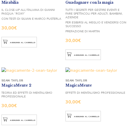
Mirabilia
Guadagnare con la magia
IL CLOSE-UP ALL’ITALIANA DI GIANNI
TUTTI I SEGRETI PER GESTIRE EVENTI E
PASQUA “ROXY”
FARE SPETTACOLI PER ADULTI, BAMBINI,
AZIENDE
CON TESTI DI SILVAN E MARCO PUSTERLA
PER ESIBIRSI AL MEGLIO E VENDERSI CON
SUCCESSO
30,00
€
PREFAZIONE DI MARTIN
30,00
€
AGGIUNGI AL CARRELLO
AGGIUNGI AL CARRELLO
SEAN TAYLOR
SEAN TAYLOR
MagicaMente 2
MagicaMente
TEORIA ED EFFETTI DI MENTALISMO
EFFETTI DI MENTALISMO PROFESSIONALE
PROFESSIONALE
30,00
€
30,00
€
AGGIUNGI AL CARRELLO
AGGIUNGI AL CARRELLO