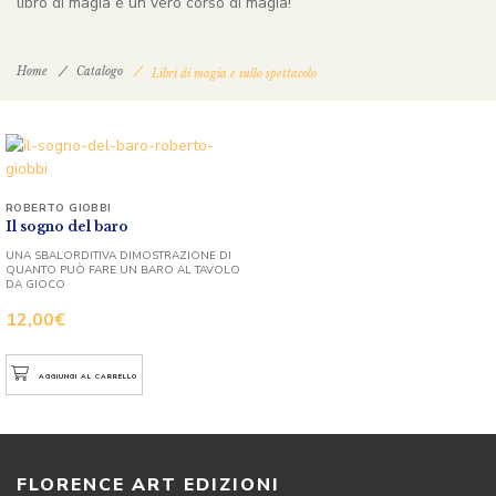
libro di magia è un vero corso di magia!
Home
Catalogo
Libri di magia e sullo spettacolo
ROBERTO GIOBBI
Il sogno del baro
UNA SBALORDITIVA DIMOSTRAZIONE DI
QUANTO PUÒ FARE UN BARO AL TAVOLO
DA GIOCO
12,00
€
AGGIUNGI AL CARRELLO
FLORENCE ART EDIZIONI