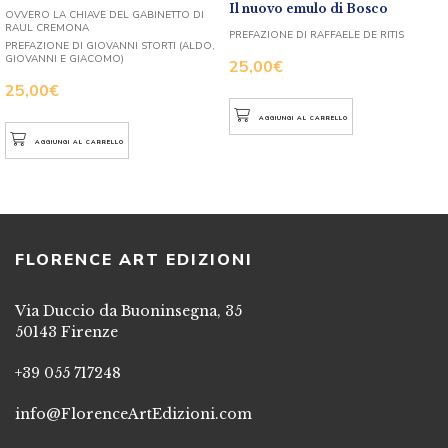
Il nuovo emulo di Bosco
OVVERO LA CHIAVE DEL GABINETTO DI
RAUL CREMONA
PREFAZIONE DI RAFFAELE DE RITIS
PREFAZIONE DI GIOVANNI STORTI (ALDO,
GIOVANNI E GIACOMO)
25,00
€
25,00
€
AGGIUNGI AL CARRELLO
AGGIUNGI AL CARRELLO
FLORENCE ART EDIZIONI
Via Duccio da Buoninsegna, 35
50143 Firenze
+39 055 717248
info@FlorenceArtEdizioni.com