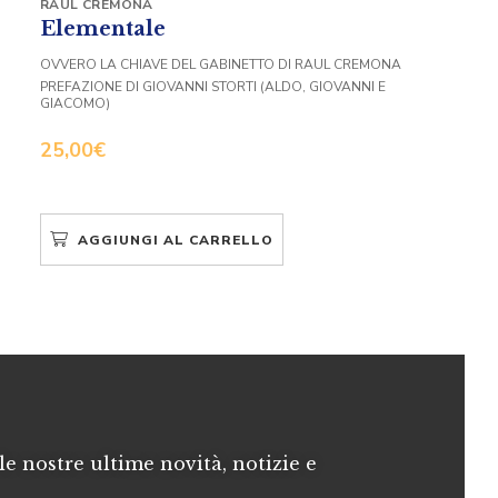
RAUL CREMONA
Elementale
OVVERO LA CHIAVE DEL GABINETTO DI RAUL CREMONA
PREFAZIONE DI GIOVANNI STORTI (ALDO, GIOVANNI E
GIACOMO)
25,00
€
AGGIUNGI AL CARRELLO
le nostre ultime novità, notizie e