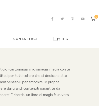
0
CONTATTACI
IT
restigio (cartomagia, micromagia, magia con le
toli per tutti coloro che si dedicano allo
dispensabili per arricchire le proprie
pere dai grandi contenuti garantite da
nare! E ricorda: un libro di magia è un vero