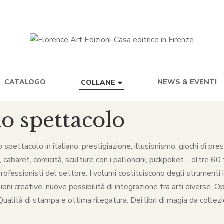
CATALOGO
NEWS & EVENTI
COLLANE
lo spettacolo
lo spettacolo in italiano: prestigiazione, illusionismo, giochi di p
baret, comicità, sculture con i palloncini, pickpoket… oltre 60 ti
rofessionisti del settore. I volumi costituiscono degli strumenti in
ni creative, nuove possibilità di integrazione tra arti diverse. O
alità di stampa e ottima rilegatura. Dei libri di magia da collezio