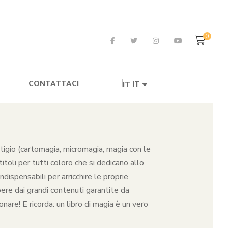
0
CONTATTACI
IT
restigio (cartomagia, micromagia, magia con le
toli per tutti coloro che si dedicano allo
dispensabili per arricchire le proprie
pere dai grandi contenuti garantite da
nare! E ricorda: un libro di magia è un vero