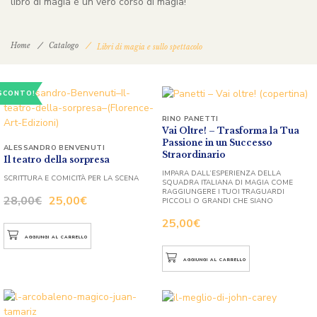
libro di magia è un vero corso di magia!
Home
Catalogo
Libri di magia e sullo spettacolo
SCONTO!
RINO PANETTI
Vai Oltre! – Trasforma la Tua
Passione in un Successo
ALESSANDRO BENVENUTI
Straordinario
Il teatro della sorpresa
IMPARA DALL’ESPERIENZA DELLA
SCRITTURA E COMICITÀ PER LA SCENA
SQUADRA ITALIANA DI MAGIA COME
RAGGIUNGERE I TUOI TRAGUARDI
28,00
€
25,00
€
PICCOLI O GRANDI CHE SIANO
25,00
€
AGGIUNGI AL CARRELLO
AGGIUNGI AL CARRELLO