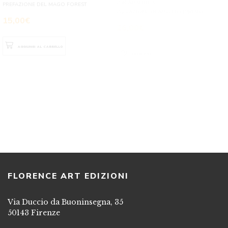
AGGIUNGI AL CARRELLO
LEGGI TUTTO
RINO PANETTI
Theory U
THE MAGIC OF PROFOUND INNOVATION
TO COMPETE IN THE FUTURE (ENGLISH
EDITION)
22,00
€
AGGIUNGI AL CARRELLO
FLORENCE ART EDIZIONI
Via Duccio da Buoninsegna, 35
50143 Firenze