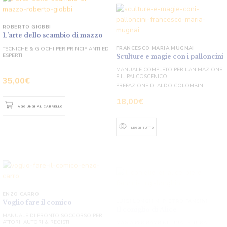
ROBERTO GIOBBI
L’arte dello scambio di mazzo
FRANCESCO MARIA MUGNAI
Sculture e magie con i palloncini
TECNICHE & GIOCHI PER PRINCIPIANTI ED
ESPERTI
MANUALE COMPLETO PER L’ANIMAZIONE
E IL PALCOSCENICO
PREFAZIONE DI ALDO COLOMBINI
35,00
€
18,00
€
AGGIUNGI AL CARRELLO
LEGGI TUTTO
ENZO CARRO
LUIGI LONGHIN
,
PIETRO FANCINI
Voglio fare il comico
Il coniglio di Alice
MANUALE DI PRONTO SOCCORSO PER
MAGIA PER BAMBINI: UNA LETTURA
ATTORI, AUTORI & REGISTI
PSICANALITICA
PREFAZIONE DEL MAGO FOREST
PREFAZIONE DI AURELIO PAVIATO
15,00
€
26,00
€