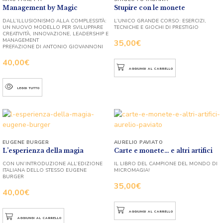
Management by Magic
Stupire con le monete
DALL’ILLUSIONISMO ALLA COMPLESSITÀ:
L’UNICO GRANDE CORSO: ESERCIZI,
UN NUOVO MODELLO PER SVILUPPARE
TECNICHE E GIOCHI DI PRESTIGIO
CREATIVITÀ, INNOVAZIONE, LEADERSHIP E
MANAGEMENT
35,00
€
PREFAZIONE DI ANTONIO GIOVANNONI
40,00
€
AGGIUNGI AL CARRELLO
LEGGI TUTTO
EUGENE BURGER
AURELIO PAVIATO
L’esperienza della magia
Carte e monete… e altri artifici
CON UN’INTRODUZIONE ALL’EDIZIONE
IL LIBRO DEL CAMPIONE DEL MONDO DI
ITALIANA DELLO STESSO EUGENE
MICROMAGIA!
BURGER
35,00
€
40,00
€
AGGIUNGI AL CARRELLO
AGGIUNGI AL CARRELLO