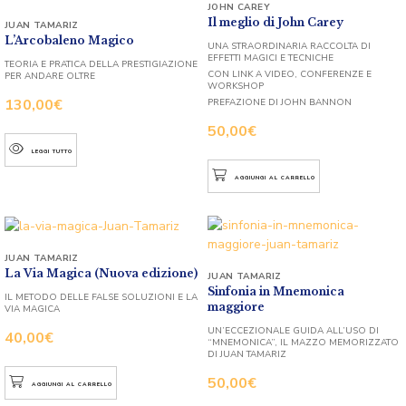
JOHN CAREY
Il meglio di John Carey
JUAN TAMARIZ
L’Arcobaleno Magico
UNA STRAORDINARIA RACCOLTA DI
EFFETTI MAGICI E TECNICHE
TEORIA E PRATICA DELLA PRESTIGIAZIONE
CON LINK A VIDEO, CONFERENZE E
PER ANDARE OLTRE
WORKSHOP
130,00
€
PREFAZIONE DI JOHN BANNON
50,00
€
LEGGI TUTTO
AGGIUNGI AL CARRELLO
JUAN TAMARIZ
La Via Magica (Nuova edizione)
JUAN TAMARIZ
Sinfonia in Mnemonica
IL METODO DELLE FALSE SOLUZIONI E LA
maggiore
VIA MAGICA
UN’ECCEZIONALE GUIDA ALL’USO DI
40,00
€
“MNEMONICA”, IL MAZZO MEMORIZZATO
DI JUAN TAMARIZ
50,00
€
AGGIUNGI AL CARRELLO