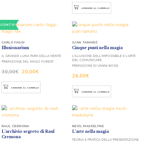
AGGIUNGI AL CARRELLO
SCONTO!
CARLO FAGGI
JUAN TAMARIZ
Illusionarium
Cinque punti nella magia
IL GRANDE LUNA PARK DELLA MENTE
L’ILLUSIONE DELL’IMPOSSIBILE E L’ARTE
DEL COMUNICARE
PREFAZIONE DEL MAGO FOREST
PREFAZIONE DI VANNI BOSSI
30,00
€
20,00
€
26,00
€
AGGIUNGI AL CARRELLO
AGGIUNGI AL CARRELLO
RAUL CREMONA
NEVIL MASKELYNE
L’archivio segreto di Raul
L’arte nella magia
Cremona
TEORIA E PRATICA DELLA PRESENTAZIONE