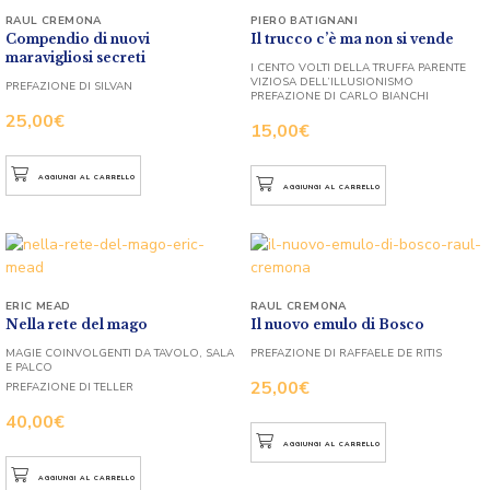
RAUL CREMONA
PIERO BATIGNANI
Compendio di nuovi
Il trucco c’è ma non si vende
maravigliosi secreti
I CENTO VOLTI DELLA TRUFFA PARENTE
VIZIOSA DELL’ILLUSIONISMO
PREFAZIONE DI SILVAN
PREFAZIONE DI CARLO BIANCHI
25,00
€
15,00
€
AGGIUNGI AL CARRELLO
AGGIUNGI AL CARRELLO
ERIC MEAD
RAUL CREMONA
Nella rete del mago
Il nuovo emulo di Bosco
MAGIE COINVOLGENTI DA TAVOLO, SALA
PREFAZIONE DI RAFFAELE DE RITIS
E PALCO
25,00
€
PREFAZIONE DI TELLER
40,00
€
AGGIUNGI AL CARRELLO
AGGIUNGI AL CARRELLO