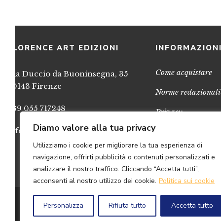
FLORENCE ART EDIZIONI
INFORMAZION
Come acquistare
Via Duccio da Buoninsegna, 35
50143 Firenze
Norme redazionali
+39 055 717248
Privacy
Diamo valore alla tua privacy
info@FlorenceArtEdizioni.com
Cookies
Utilizziamo i cookie per migliorare la tua esperienza di
Credits
navigazione, offrirti pubblicità o contenuti personalizzati e
analizzare il nostro traffico. Cliccando “Accetta tutti”,
acconsenti al nostro utilizzo dei cookie.
Politica sui cookie
© 2
Personalizza
Rifiuta tutto
Accetta tutto