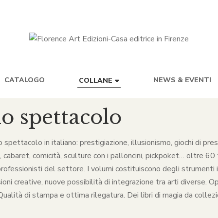
CATALOGO
NEWS & EVENTI
COLLANE
lo spettacolo
lo spettacolo in italiano: prestigiazione, illusionismo, giochi di p
baret, comicità, sculture con i palloncini, pickpoket… oltre 60 ti
rofessionisti del settore. I volumi costituiscono degli strumenti in
ni creative, nuove possibilità di integrazione tra arti diverse. O
alità di stampa e ottima rilegatura. Dei libri di magia da collezio