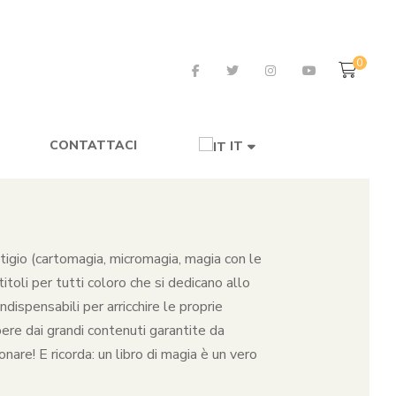
0
CONTATTACI
IT
restigio (cartomagia, micromagia, magia con le
toli per tutti coloro che si dedicano allo
dispensabili per arricchire le proprie
pere dai grandi contenuti garantite da
nare! E ricorda: un libro di magia è un vero