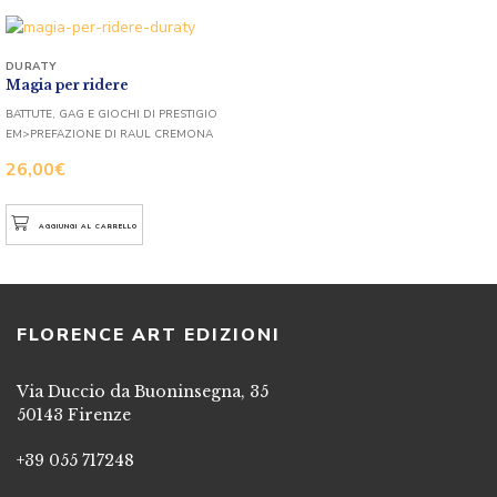
DURATY
Magia per ridere
BATTUTE, GAG E GIOCHI DI PRESTIGIO
EM>PREFAZIONE DI RAUL CREMONA
26,00
€
AGGIUNGI AL CARRELLO
FLORENCE ART EDIZIONI
Via Duccio da Buoninsegna, 35
50143 Firenze
+39 055 717248