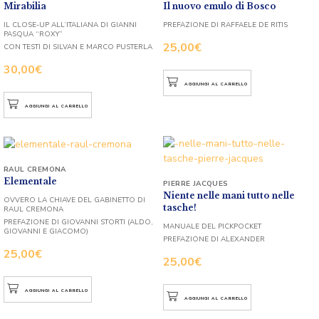
Mirabilia
Il nuovo emulo di Bosco
IL CLOSE-UP ALL’ITALIANA DI GIANNI
PREFAZIONE DI RAFFAELE DE RITIS
PASQUA “ROXY”
25,00
€
CON TESTI DI SILVAN E MARCO PUSTERLA
30,00
€
AGGIUNGI AL CARRELLO
AGGIUNGI AL CARRELLO
RAUL CREMONA
Elementale
PIERRE JACQUES
Niente nelle mani tutto nelle
OVVERO LA CHIAVE DEL GABINETTO DI
tasche!
RAUL CREMONA
PREFAZIONE DI GIOVANNI STORTI (ALDO,
MANUALE DEL PICKPOCKET
GIOVANNI E GIACOMO)
PREFAZIONE DI ALEXANDER
25,00
€
25,00
€
AGGIUNGI AL CARRELLO
AGGIUNGI AL CARRELLO