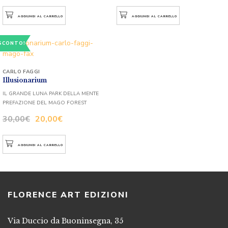
AGGIUNGI AL CARRELLO
AGGIUNGI AL CARRELLO
SCONTO!
CARLO FAGGI
Illusionarium
IL GRANDE LUNA PARK DELLA MENTE
PREFAZIONE DEL MAGO FOREST
30,00
€
20,00
€
AGGIUNGI AL CARRELLO
FLORENCE ART EDIZIONI
Via Duccio da Buoninsegna, 35