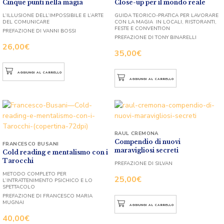
Cinque punti nella magia
Close-up per il mondo reale
L’ILLUSIONE DELL’IMPOSSIBILE E L’ARTE
GUIDA TEORICO-PRATICA PER LAVORARE
DEL COMUNICARE
CON LA MAGIA IN LOCALI, RISTORANTI,
FESTE E CONVENTION
PREFAZIONE DI VANNI BOSSI
PREFAZIONE DI TONY BINARELLI
26,00
€
35,00
€
AGGIUNGI AL CARRELLO
AGGIUNGI AL CARRELLO
RAUL CREMONA
Compendio di nuovi
FRANCESCO BUSANI
maravigliosi secreti
Cold reading e mentalismo con i
Tarocchi
PREFAZIONE DI SILVAN
METODO COMPLETO PER
25,00
€
L’INTRATTENIMENTO PSICHICO E LO
SPETTACOLO
PREFAZIONE DI FRANCESCO MARIA
MUGNAI
AGGIUNGI AL CARRELLO
40,00
€