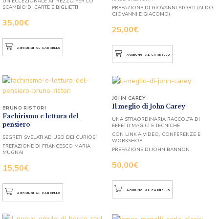
UN ECCEZIONALE ATTREZZO PER LO
SCAMBIO DI CARTE E BIGLIETTI
PREFAZIONE DI GIOVANNI STORTI (ALDO,
GIOVANNI E GIACOMO)
35,00
€
25,00
€
AGGIUNGI AL CARRELLO
AGGIUNGI AL CARRELLO
JOHN CAREY
Il meglio di John Carey
BRUNO RISTORI
Fachirismo e lettura del
UNA STRAORDINARIA RACCOLTA DI
pensiero
EFFETTI MAGICI E TECNICHE
CON LINK A VIDEO, CONFERENZE E
SEGRETI SVELATI AD USO DEI CURIOSI
WORKSHOP
PREFAZIONE DI FRANCESCO MARIA
PREFAZIONE DI JOHN BANNON
MUGNAI
50,00
€
15,50
€
AGGIUNGI AL CARRELLO
AGGIUNGI AL CARRELLO