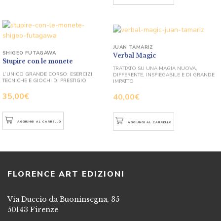
JUAN TAMARIZ
Verbal Magic
SHIGEO FUTAGAWA
Stupire con le monete
TRATTATO SU UNA MAGIA NUOVA,
DIFFERENTE, INSPIEGABILE E DI GRANDE
L’UNICO GRANDE CORSO: ESERCIZI,
IMPATTO
TECNICHE E GIOCHI DI PRESTIGIO
40,00
€
35,00
€
AGGIUNGI AL CARRELLO
AGGIUNGI AL CARRELLO
FLORENCE ART EDIZIONI
Via Duccio da Buoninsegna, 35
50143 Firenze