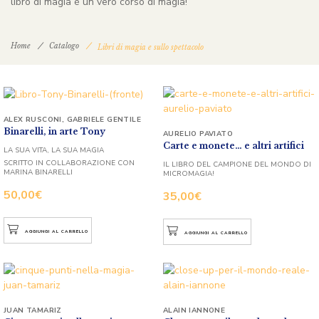
libro di magia è un vero corso di magia!
Home
Catalogo
Libri di magia e sullo spettacolo
ALEX RUSCONI
,
GABRIELE GENTILE
Binarelli, in arte Tony
AURELIO PAVIATO
Carte e monete… e altri artifici
LA SUA VITA, LA SUA MAGIA
SCRITTO IN COLLABORAZIONE CON
IL LIBRO DEL CAMPIONE DEL MONDO DI
MARINA BINARELLI
MICROMAGIA!
50,00
€
35,00
€
AGGIUNGI AL CARRELLO
AGGIUNGI AL CARRELLO
JUAN TAMARIZ
ALAIN IANNONE