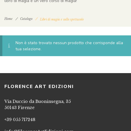
libro di magia è un vero corso di magia!
Home
Catalogo
Libri di magia e sullo spettacolo
Non è stato trovato nessun prodotto che corrisponde alla
tua selezione.
FLORENCE ART EDIZIONI
Via Duccio da Buoninsegna, 35
50143 Firenze
+39 055 717248