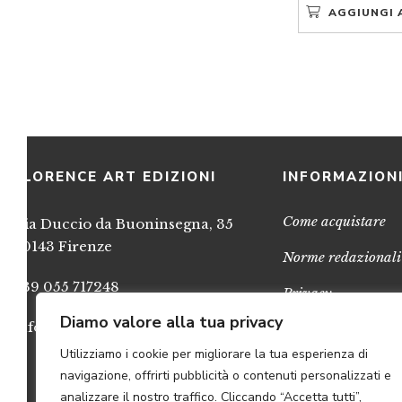
AGGIUNGI 
FLORENCE ART EDIZIONI
INFORMAZION
Come acquistare
Via Duccio da Buoninsegna, 35
50143 Firenze
Norme redazionali
+39 055 717248
Privacy
Diamo valore alla tua privacy
info@FlorenceArtEdizioni.com
Cookies
Utilizziamo i cookie per migliorare la tua esperienza di
Credits
navigazione, offrirti pubblicità o contenuti personalizzati e
analizzare il nostro traffico. Cliccando “Accetta tutti”,