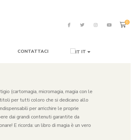
0
CONTATTACI
IT
restigio (cartomagia, micromagia, magia con le
toli per tutti coloro che si dedicano allo
dispensabili per arricchire le proprie
pere dai grandi contenuti garantite da
nare! E ricorda: un libro di magia è un vero