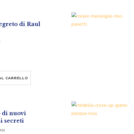
egreto di Raul
E
AL CARRELLO
di nuovi
i secreti
VAN