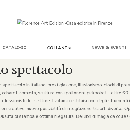
CATALOGO
NEWS & EVENTI
COLLANE
lo spettacolo
lo spettacolo in italiano: prestigiazione, illusionismo, giochi di p
baret, comicità, sculture con i palloncini, pickpoket… oltre 60 ti
rofessionisti del settore. I volumi costituiscono degli strumenti in
ni creative, nuove possibilità di integrazione tra arti diverse. O
alità di stampa e ottima rilegatura. Dei libri di magia da collezio