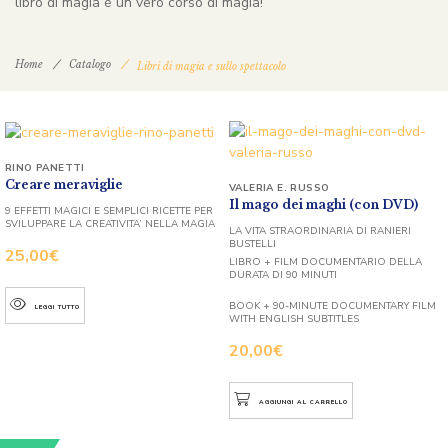
libro di magia è un vero corso di magia!
Home
Catalogo
Libri di magia e sullo spettacolo
RINO PANETTI
Creare meraviglie
VALERIA E. RUSSO
Il mago dei maghi (con DVD)
9 EFFETTI MAGICI E SEMPLICI RICETTE PER
SVILUPPARE LA CREATIVITA’ NELLA MAGIA
LA VITA STRAORDINARIA DI RANIERI
BUSTELLI
25,00
€
LIBRO + FILM DOCUMENTARIO DELLA
DURATA DI 90 MINUTI
BOOK + 90-MINUTE DOCUMENTARY FILM
LEGGI TUTTO
WITH ENGLISH SUBTITLES
20,00
€
AGGIUNGI AL CARRELLO