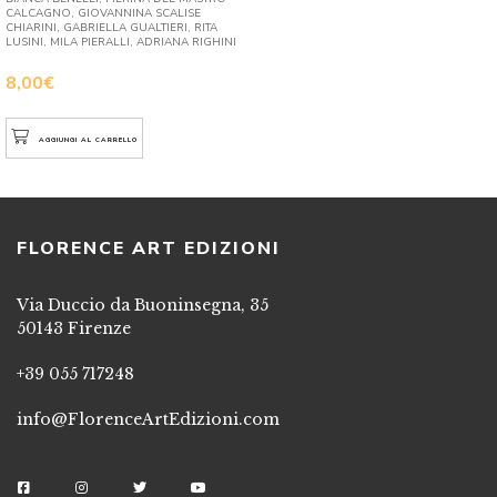
CALCAGNO, GIOVANNINA SCALISE
CHIARINI, GABRIELLA GUALTIERI, RITA
LUSINI, MILA PIERALLI, ADRIANA RIGHINI
8,00
€
AGGIUNGI AL CARRELLO
FLORENCE ART EDIZIONI
Via Duccio da Buoninsegna, 35
50143 Firenze
+39 055 717248
info@FlorenceArtEdizioni.com