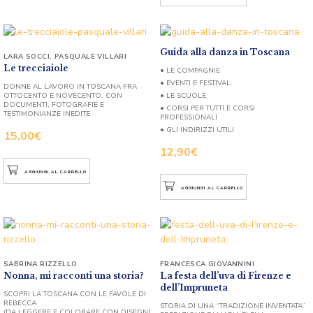
Guida alla danza in Toscana
LARA SOCCI
,
PASQUALE VILLARI
Le trecciaiole
● LE COMPAGNIE
● EVENTI E FESTIVAL
DONNE AL LAVORO IN TOSCANA FRA
OTTOCENTO E NOVECENTO. CON
● LE SCUOLE
DOCUMENTI, FOTOGRAFIE E
● CORSI PER TUTTI E CORSI
TESTIMONIANZE INEDITE
PROFESSIONALI
● GLI INDIRIZZI UTILI
15,00
€
12,90
€
AGGIUNGI AL CARRELLO
AGGIUNGI AL CARRELLO
SABRINA RIZZELLO
FRANCESCA GIOVANNINI
Nonna, mi racconti una storia?
La festa dell’uva di Firenze e
dell’Impruneta
SCOPRI LA TOSCANA CON LE FAVOLE DI
REBECCA
STORIA DI UNA “TRADIZIONE INVENTATA”
(DA LEGGERE E COLORARE CON DISEGNI