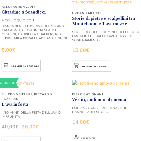
ALESSANDRA ZANZI
Cittadine a Scandicci
URBANO MEUCCI
Storie di pietre e scalpellini tra
A COLLOQUIO CON
Montebuoni e Tavarnuzze
BIANCA BENELLI, PIERINA DEL MASTRO
CALCAGNO, GIOVANNINA SCALISE
STORIE DI QUEGLI UOMINI E DELLE LORO
CHIARINI, GABRIELLA GUALTIERI, RITA
FAMIGLIE CHE DALLE CAVE TRASSERO
LUSINI, MILA PIERALLI, ADRIANA RIGHINI
SOSTENTAMENTO
8,00
€
15,00
€
AGGIUNGI AL CARRELLO
AGGIUNGI AL CARRELLO
SCONTO!
FILIPPO VENTURI
,
RICCARDO
PIERO BATIGNANI
LAZZERINI
Véstiti, andiamo al cinema
L’uva in festa
I CINEMATOGRAFI DI FIRENZE CHE
HANNO FATTO STORIA
I “90 ANNI” DELLA FESTA DELL’UVA DI
IMPRUNETA
14,00
€
40,00
€
20,00
€
LEGGI TUTTO