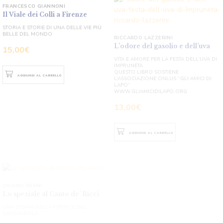
STORIA E STORIE DI UNA DELLE VIE PIÙ
RICCARDO LAZZERINI
BELLE DEL MONDO
L’odore del gasolio e dell’uva
15,00
€
VITA E AMORE PER LA FESTA DELL’UVA DI
IMPRUNETA
QUESTO LIBRO SOSTIENE
L’ASSOCIAZIONE ONLUS “GLI AMICI DI
LAPO”
AGGIUNGI AL CARRELLO
WWW.GLIAMICIDILAPO.ORG
13,00
€
AGGIUNGI AL CARRELLO
ORIANO BERNI
Lo speziale al Canto de’ Ricci
AA. VV.
UNA STORIA NELLA FIRENZE DEL
SAVONAROLA
Disegna o racconta la tua Festa
dell’Uva
CONCORSO 2018 RIVOLTO AI BAMBINI
13,00
€
DELLA SCUOLA PRIMARIA DI IMPRUNETA
15,00
€