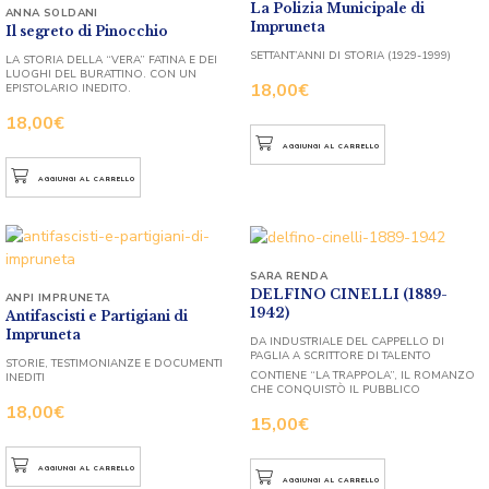
La Polizia Municipale di
ANNA SOLDANI
Impruneta
Il segreto di Pinocchio
SETTANT’ANNI DI STORIA (1929-1999)
LA STORIA DELLA “VERA” FATINA E DEI
LUOGHI DEL BURATTINO. CON UN
18,00
€
EPISTOLARIO INEDITO.
18,00
€
AGGIUNGI AL CARRELLO
AGGIUNGI AL CARRELLO
SARA RENDA
DELFINO CINELLI (1889-
ANPI IMPRUNETA
1942)
Antifascisti e Partigiani di
Impruneta
DA INDUSTRIALE DEL CAPPELLO DI
PAGLIA A SCRITTORE DI TALENTO
STORIE, TESTIMONIANZE E DOCUMENTI
CONTIENE “LA TRAPPOLA”, IL ROMANZO
INEDITI
CHE CONQUISTÒ IL PUBBLICO
18,00
€
15,00
€
AGGIUNGI AL CARRELLO
AGGIUNGI AL CARRELLO