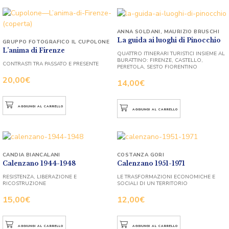
ANNA SOLDANI
,
MAURIZIO BRUSCHI
La guida ai luoghi di Pinocchio
GRUPPO FOTOGRAFICO IL CUPOLONE
L’anima di Firenze
QUATTRO ITINERARI TURISTICI INSIEME AL
BURATTINO: FIRENZE, CASTELLO,
CONTRASTI TRA PASSATO E PRESENTE
PERETOLA, SESTO FIORENTINO
20,00
€
14,00
€
AGGIUNGI AL CARRELLO
AGGIUNGI AL CARRELLO
CANDIA BIANCALANI
COSTANZA GORI
Calenzano 1944-1948
Calenzano 1951-1971
RESISTENZA, LIBERAZIONE E
LE TRASFORMAZIONI ECONOMICHE E
RICOSTRUZIONE
SOCIALI DI UN TERRITORIO
15,00
€
12,00
€
AGGIUNGI AL CARRELLO
AGGIUNGI AL CARRELLO