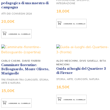
POPOLAZIONE, SVILUPPO,
pedagogica di una maestra di
INTEGRAZIONE
campagna
18,00
€
ATTI DEI CONVEGNI 2024
20,00
€
AGGIUNGI AL CARRELLO
AGGIUNGI AL CARRELLO
CARLO CASINI
,
DAVID FABBRI
ALDO MESCHINI
,
DIVO SAVELLI
,
RITA
NENCIONI
Camminate fiorentine:
Guida ai luoghi del Quartiere 3
Bellosguardo, Monte Oliveto,
di Firenze
Marignolle
STORIA, ARTE, CURIOSITÀ, NATURA
TRE ITINERARI TRA CURIOSITÀ, STORIA,
ARTE E NATURA
16,50
€
15,00
€
AGGIUNGI AL CARRELLO
AGGIUNGI AL CARRELLO