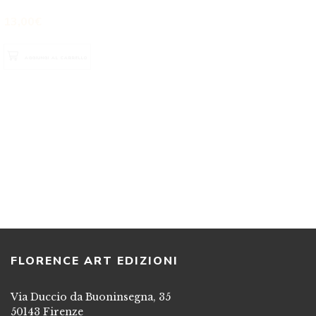
AGGIUNGI AL CARRELLO
AGGIUNGI AL CARRELLO
ADRIANA BOTTACCI
Lola e Arturo – una storia
figlinese
LUCIANA NICCOLI
Villa Il Pratello
ROMANZO
LA SUA STORIA NEL TERRITORIO DI
12,00
€
QUARTO DI CASTELLO
ATTRAVERSO DOCUMENTI E IMMAGINI
15,00
€
AGGIUNGI AL CARRELLO
AGGIUNGI AL CARRELLO
FLORENCE ART EDIZIONI
Via Duccio da Buoninsegna, 35
50143 Firenze