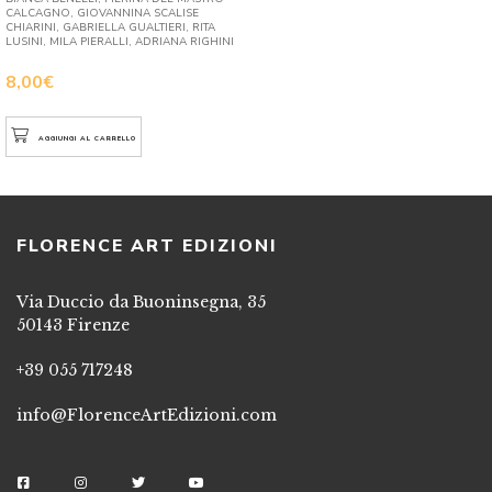
CALCAGNO, GIOVANNINA SCALISE
CHIARINI, GABRIELLA GUALTIERI, RITA
LUSINI, MILA PIERALLI, ADRIANA RIGHINI
8,00
€
AGGIUNGI AL CARRELLO
FLORENCE ART EDIZIONI
Via Duccio da Buoninsegna, 35
50143 Firenze
+39 055 717248
info@FlorenceArtEdizioni.com