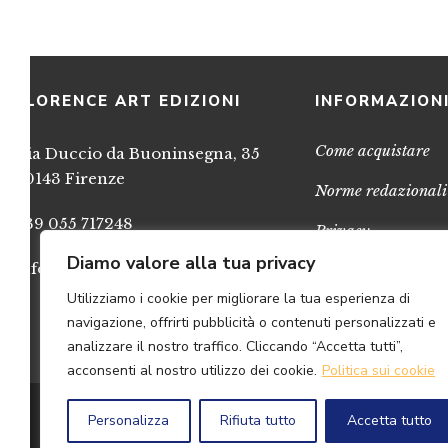
FLORENCE ART EDIZIONI
INFORMAZION
Come acquistare
Via Duccio da Buoninsegna, 35
50143 Firenze
Norme redazionali
+39 055 717248
Privacy
Diamo valore alla tua privacy
info@FlorenceArtEdizioni.com
Cookies
Utilizziamo i cookie per migliorare la tua esperienza di
Credits
navigazione, offrirti pubblicità o contenuti personalizzati e
analizzare il nostro traffico. Cliccando “Accetta tutti”,
acconsenti al nostro utilizzo dei cookie.
Politica sui cookie
© 2
Personalizza
Rifiuta tutto
Accetta tutto