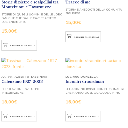
Storie di pietre e scalpellini tra
Tracce di me
Montebuoni e Tavarnuzze
STORIA E ANEDDOTI DELLA COMUNITÀ
FIGLINESE
STORIE DI QUEGLI UOMINI E DELLE LORO
FAMIGLIE CHE DALLE CAVE TRASSERO
15,00
€
SOSTENTAMENTO
15,00
€
AGGIUNGI AL CARRELLO
AGGIUNGI AL CARRELLO
AA. VV.
,
ALBERTO TASSINARI
LUCIANO DONZELLA
Calenzano 1927-2023
Incontri straordinari
POPOLAZIONE, SVILUPPO,
SETTANTA INTERVISTE CON PERSONAGGI
INTEGRAZIONE
CHE HANNO QUEL QUALCOSA IN PIÙ
18,00
€
16,00
€
AGGIUNGI AL CARRELLO
AGGIUNGI AL CARRELLO