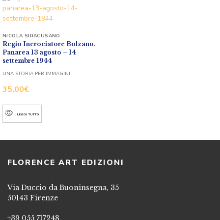
NICOLA SIRACUSANO
Regio Incrociatore Bolzano.
Panarea 13 agosto – 14
settembre 1944
UNA STORIA PER IMMAGINI
35,00
€
LEGGI TUTTO
FLORENCE ART EDIZIONI
Via Duccio da Buoninsegna, 35
50143 Firenze
+39 055 717248