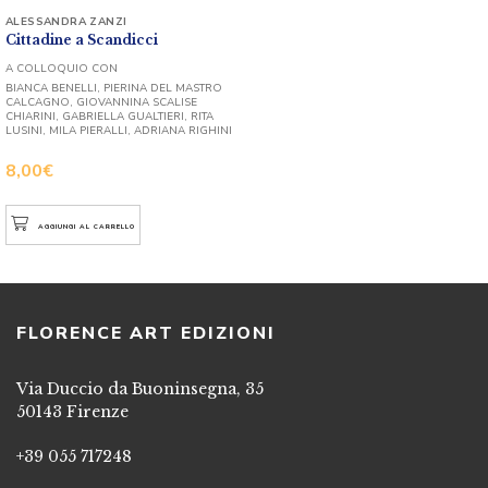
ALESSANDRA ZANZI
Cittadine a Scandicci
A COLLOQUIO CON
BIANCA BENELLI, PIERINA DEL MASTRO
CALCAGNO, GIOVANNINA SCALISE
CHIARINI, GABRIELLA GUALTIERI, RITA
LUSINI, MILA PIERALLI, ADRIANA RIGHINI
8,00
€
AGGIUNGI AL CARRELLO
FLORENCE ART EDIZIONI
Via Duccio da Buoninsegna, 35
50143 Firenze
+39 055 717248