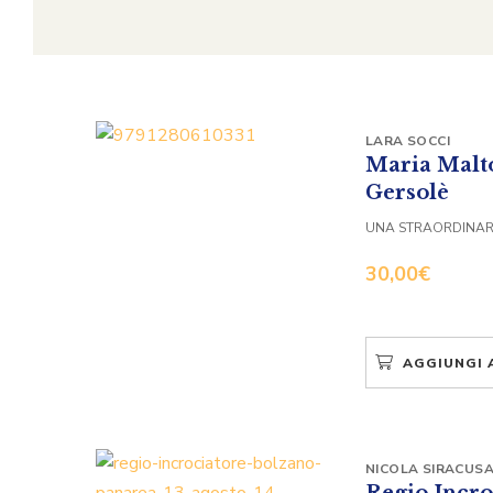
LARA SOCCI
Maria Malto
Gersolè
UNA STRAORDINARI
30,00
€
AGGIUNGI 
NICOLA SIRACUS
Regio Incro