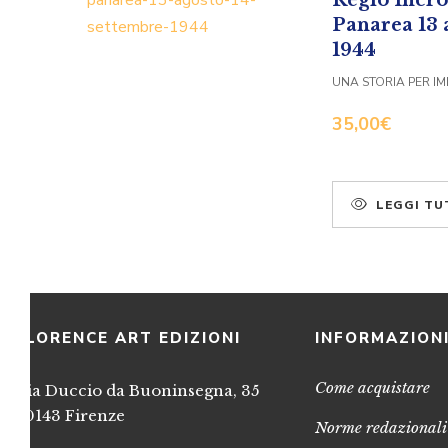
Panarea 13 
1944
UNA STORIA PER I
35,00
€
LEGGI TU
FLORENCE ART EDIZIONI
INFORMAZION
Come acquistare
Via Duccio da Buoninsegna, 35
50143 Firenze
Norme redazionali