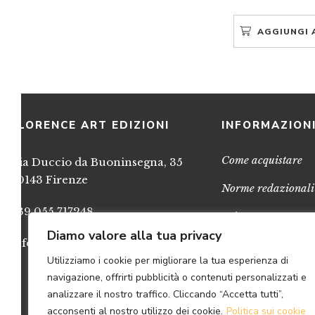
AGGIUNGI 
FLORENCE ART EDIZIONI
INFORMAZION
Come acquistare
Via Duccio da Buoninsegna, 35
50143 Firenze
Norme redazionali
+39 055 717248
Privacy
Diamo valore alla tua privacy
info@FlorenceArtEdizioni.com
Cookies
Utilizziamo i cookie per migliorare la tua esperienza di
Credits
navigazione, offrirti pubblicità o contenuti personalizzati e
analizzare il nostro traffico. Cliccando “Accetta tutti”,
acconsenti al nostro utilizzo dei cookie.
Politica sui cookie