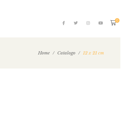
0
Home
/
Catalogo
/
12 x 21 cm