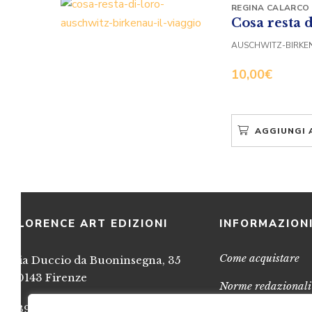
REGINA CALARCO
Cosa resta d
AUSCHWITZ-BIRKEN
10,00
€
AGGIUNGI 
FLORENCE ART EDIZIONI
INFORMAZION
Come acquistare
Via Duccio da Buoninsegna, 35
50143 Firenze
Norme redazionali
+39 055 717248