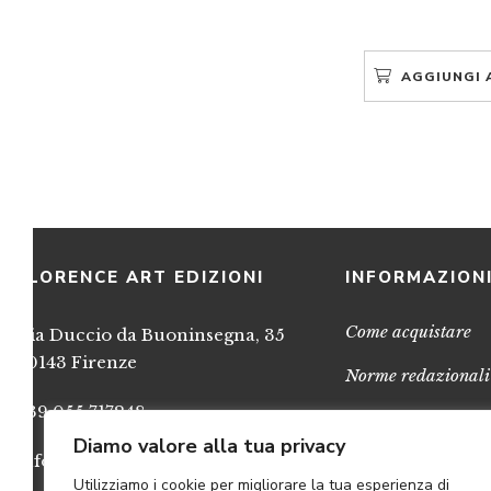
AGGIUNGI 
FLORENCE ART EDIZIONI
INFORMAZION
Come acquistare
Via Duccio da Buoninsegna, 35
50143 Firenze
Norme redazionali
+39 055 717248
Privacy
Diamo valore alla tua privacy
info@FlorenceArtEdizioni.com
Cookies
Utilizziamo i cookie per migliorare la tua esperienza di