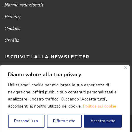
Norme redazionali
Privacy
Cookies
Credits
ISCRIVITI ALLA NEWSLETTER
Clicca sul pulsante per ricevere le nostre ultime novità,
Diamo valore alla tua privacy
notizie e promozioni
Utilizziamo i cookie per migliorare la tua esperienza di
navigazione, offrirti pubblicità o contenuti personalizzati e
ISCRIVITI ADESSO
analizzare il nostro traffico. Cliccando “Accetta tutti”,
acconsenti al nostro utilizzo dei cookie.
Politica sui cookie
Personalizza
Rifiuta tutto
Accetta tutto
© 2024 Florence
Art
Edizioni | P.IVA 04813630482
Powered by
{SP} Digital & Consulting