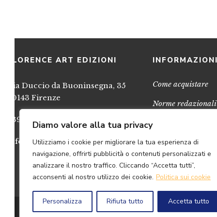
FLORENCE ART EDIZIONI
INFORMAZION
Come acquistare
Via Duccio da Buoninsegna, 35
50143 Firenze
Norme redazionali
+39 055 717248
Privacy
Diamo valore alla tua privacy
info@FlorenceArtEdizioni.com
Utilizziamo i cookie per migliorare la tua esperienza di
Cookies
navigazione, offrirti pubblicità o contenuti personalizzati e
Credits
analizzare il nostro traffico. Cliccando “Accetta tutti”,
acconsenti al nostro utilizzo dei cookie.
Politica sui cookie
Personalizza
Rifiuta tutto
Accetta tutto
© 2