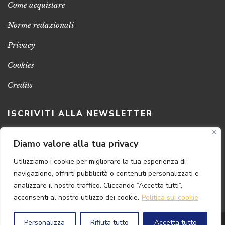
Come acquistare
Norme redazionali
Privacy
Cookies
Credits
ISCRIVITI ALLA NEWSLETTER
Clicca sul pulsante per ricevere le nostre ultime novità,
Diamo valore alla tua privacy
notizie e promozioni
Utilizziamo i cookie per migliorare la tua esperienza di
navigazione, offrirti pubblicità o contenuti personalizzati e
ISCRIVITI ADESSO
analizzare il nostro traffico. Cliccando “Accetta tutti”,
acconsenti al nostro utilizzo dei cookie.
Politica sui cookie
Personalizza
Rifiuta tutto
Accetta tutto