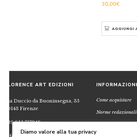
30,00
€
AGGIUNGI 
FLORENCE ART EDIZIONI
INFORMAZION
Come acquistare
Via Duccio da Buoninsegna, 35
50143 Firenze
Norme redazionali
+39 055 717248
Privacy
Diamo valore alla tua privacy
info@FlorenceArtEdizioni.com
Cookies