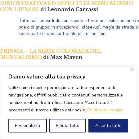
DIMOSTRATIVA ED EFFETTI DI MENTALISMO
CON L’IPNOSI
di Leonardo Carrassi
Tutto sull’ipnosi: Induzioni rapide e lente per
esibizioni
one to
one
o di gruppo, in situazioni di “close-up”, magia da strada o
come parte di uno spettacolo di illusionismo.
PRISMA – LA SERIE COLORATA DEL
MENTALISMO
di Max Maven
Questi “esperimenti” hanno dato il via al mentalismo
moderno. Un vero classico, scritto da un autore che non ha
Diamo valore alla tua privacy
bisogno di presentazioni!
Utilizziamo i cookie per migliorare la tua esperienza di
navigazione, offrirti pubblicità o contenuti personalizzati e
CREARE MERAVIGLIE. 9 EFFETTI MAGICI E
analizzare il nostro traffico. Cliccando “Accetta tutti”,
SEMPLICI RICETTE PER SVILUPPARE LA
acconsenti al nostro utilizzo dei cookie.
Politica sui cookie
CREATIVITA’ NELLA MAGIA
di Rino Panetti
Attraverso la spiegazione di effetti di mentalismo e magia
Personalizza
Rifiuta tutto
Accetta tutto
mentale si spiegano semplici metodi per espandere la
propria creatività e trovare metodi e presentazioni originali.