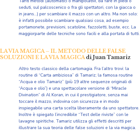
Tanti metodi (automatici o manipolativi, da fare in piedi o
seduti, sul palcoscenico o fra gli spettatori, con la giacca o
in jeans…) per scambiare il mazzo con un altro. Ma non solo:
è infatti possibile scambiare qualsiasi cosa, ad esempio
portamonete, previsioni, scatoline, fazzoletti, buste, ecc. La
maggiorparte delle tecniche sono facili e alla portata di tutti.
LA VIA MAGICA – IL METODO DELLE FALSE
SOLUZIONI E LA VIA MAGICA
di Juan Tamariz
Altro testo classico della cartomagia. Fra l’altro trovi: la
routine di “Carta ambiziosa” di Tamariz; la famosa routine
“Acqua e olio Tamariz” (più 19 altre sequenze originali di
“Acqua e olio”) e una spettacolare versione di “Miracle
Divination” di Al Koran, in cui il prestigiatore, senza mai
toccare il mazzo, indovina con sicurezza e in modo
inspiegabile una carta scelta liberamente da uno spettatore.
Inoltre è spiegato l’incredibile “Test delle riviste” con le
lavagne spiritiche. Tamariz utilizza gli effetti descritti per
illustrare la sua teoria delle false soluzioni e la via magica.